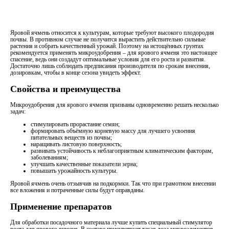
Яровой ячмень относится к культурам, которые требуют высокого плодородия
почвы. В противном случае не получится вырастить действительно сильные
растения и собрать качественный урожай. Поэтому на истощённых грунтах
рекомендуется применять микроудобрения – для ярового ячменя это настоящее
спасение, ведь они создадут оптимальные условия для его роста и развития.
Достаточно лишь соблюдать предписания производителя по срокам внесения,
дозировкам, чтобы в конце сезона увидеть эффект.
Свойства и преимущества
Микроудобрения для ярового ячменя призваны одновременно решать несколько
задач:
стимулировать прорастание семян;
формировать объёмную корневую массу для лучшего усвоения
питательных веществ из почвы;
наращивать листовую поверхность;
развивать устойчивость к неблагоприятным климатическим факторам,
заболеваниям;
улучшать качественные показатели зерна;
повышать урожайность культуры.
Яровой ячмень очень отзывчив на подкормки. Так что при грамотном внесении
все вложения и потраченные силы будут оправданы.
Применение препаратов
Для обработки посадочного материала лучше купить специальный стимулятор
роста для ярового ячменя. В составе присутствует такая доза микроэлементов,