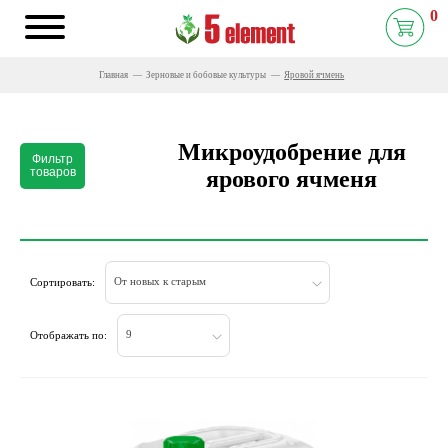
0
Главная
Зерновые и бобовые культуры
Яровой ячмень
Микроудобрение для
Фильтр
товаров
ярового ячменя
От новых к старым
Сортировать:
9
Отображать по: