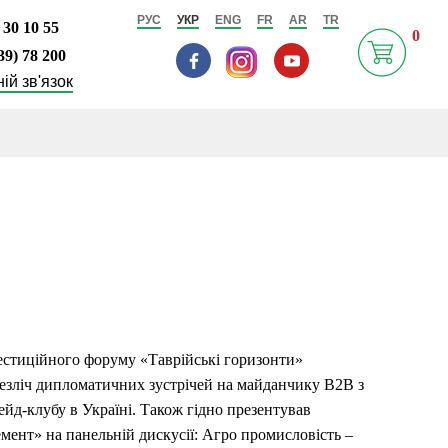
РУС
УКР
ENG
FR
AR
TR
 30 10 55
0
39) 78 200
ій зв'язок
естиційного форуму «Таврійські горизонти»
езліч дипломатичних зустрічей на майданчику В2В з
йд-клубу в Україні. Також гідно презентував
мент» на панельній дискусії: Агро промисловість –