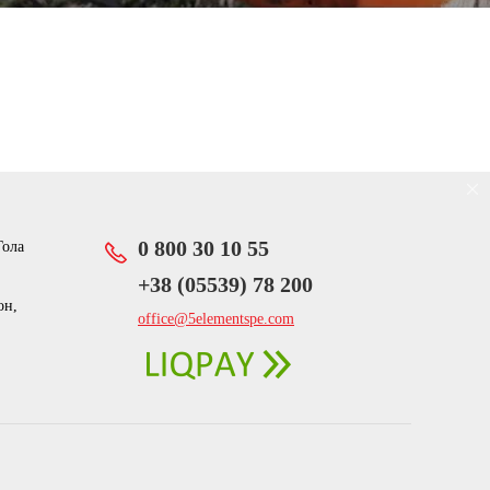
0 800 30 10 55
Гола
‎+38 (05539) 78 200
он,
office@5elementspe.com