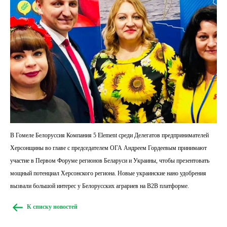
В
Гомеле
Белоруссия
Компания
5
Element
среди
Делегатов
предпринимателей
Херсонщины
во главе
с председателем ОГА
Андреем
Гордеевым
принимают
участие в Первом
Форуме
регионов
Беларуси
и
Украины
, чтобы презентовать
мощный
потенциал
Херсонского
региона.
Новые
украинские
нано
удобрения
вызвали
большой интерес у
Белорусских
аграриев на
В2В
платформе.
К списку новостей