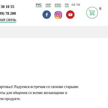
РУС
УКР
ENG
FR
AR
TR
 30 10 55
0
39) 78 200
ая связь
артовал
!
Радуемся
встречам
со
своими
старыми
ыты для
общения
со всеми
желающими
и
ем
продукте.