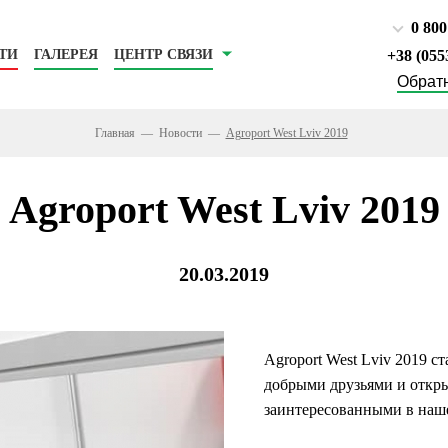
0 800
ТИ
ГАЛЕРЕЯ
ЦЕНТР СВЯЗИ
‎+38 (055
Обратн
Главная
Новости
Agroport West Lviv 2019
Agroport West Lviv 2019
20.03.2019
Agroport West Lviv
2019
ст
добрыми
друзьями
и
откр
заинтересованными
в
наш