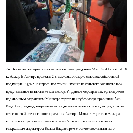
2-я Выставка экспорта сельскохозяйственной продукции "Agro Sud Export" 2018
г., Алжир В Алжире проходит 2-я выставка экспорта сельскохозяйственной
продукции "Agro Sud Export" под темой "Лучшее из сельского хозяйства юга,
представленное на выставке для экспорта". Данное мероприятие, организуемое
под двойным патронажем Министра торговли и губернатора провинции Аль
Вади Аль Джадида, направлено на продвижение алжирской продукции, а также
сельскохозяйственного потенциала юга Алжира. Министр торговли Алжира
встретился с представителями компании 5 элемент, провел переговоры с
генеральным директором Белым Владимиром о возможности активного